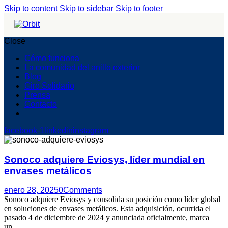
Skip to content
Skip to sidebar
Skip to footer
Close
Cómo funciona
La comunidad del anillo exterior
Blog
Giro Solidario
Prensa
Contacto
facebook-1
linkedin
instagram
Sonoco adquiere Eviosys, líder mundial en
envases metálicos
enero 28, 2025
0
Comments
Sonoco adquiere Eviosys y consolida su posición como líder global
en soluciones de envases metálicos. Esta adquisición, ocurrida el
pasado 4 de diciembre de 2024 y anunciada oficialmente, marca
un…