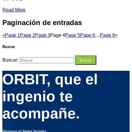
Read More
Paginación de entradas
<
Page
1
Page
2
Page
3
Page
4
Page
5
Page
6
…
Page
9
>
Buscar
Buscar:
ORBIT, que el
ingenio te
acompañe.
Síguenos en Redes Sociales