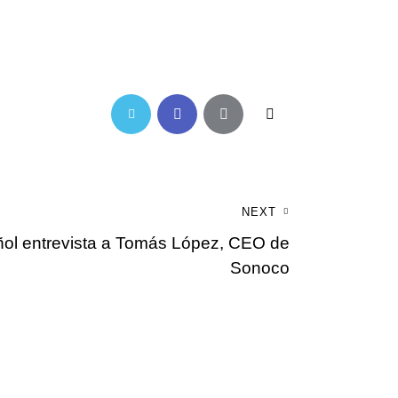
Twitter-
Facebook
Share-
Copy
new
email
URL
to
NEXT
clipboard
añol entrevista a Tomás López, CEO de
Sonoco