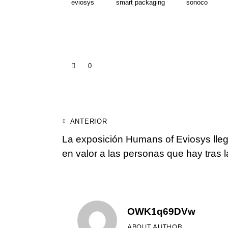
eviosys
smart packaging
sonoco
0
Navegación
ANTERIOR
La exposición Humans of Eviosys lle
de
en valor a las personas que hay tras 
entradas
OWK1q69DVw
ABOUT AUTHOR