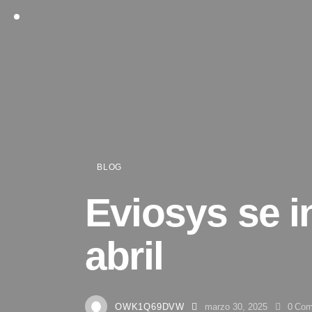
BLOG
Eviosys se i
abril
OWK1Q69DVW
marzo 30, 2025
0
Com