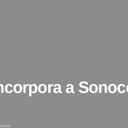
ncorpora a Sonoco
ments