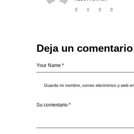
facebook-
twitter-
dribble-
instagram
1
new
new
Deja un comentario
Guarda mi nombre, correo electrónico y web e