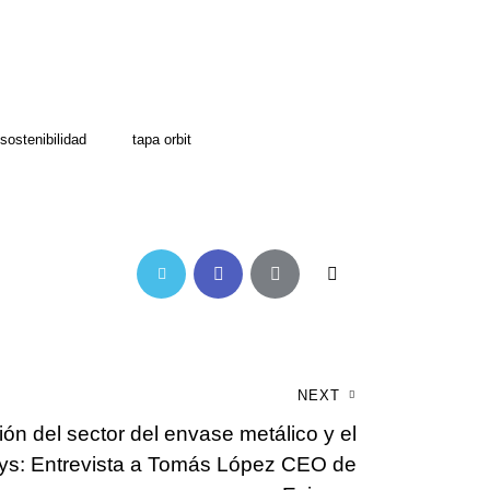
sostenibilidad
tapa orbit
Twitter-
Facebook
Share-
Copy
new
email
URL
to
NEXT
clipboard
ón del sector del envase metálico y el
sys: Entrevista a Tomás López CEO de