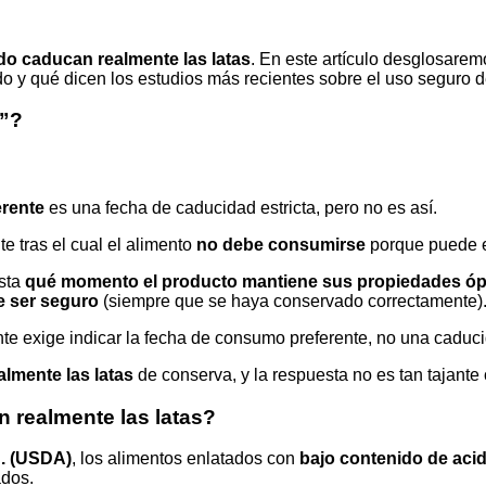
o caducan realmente las latas
. En este artículo desglosare
o y qué dicen los estudios más recientes sobre el uso seguro 
e”?
rente
es una fecha de caducidad estricta, pero no es así.
ite tras el cual el alimento
no debe consumirse
porque puede e
sta
qué momento el producto mantiene sus propiedades ó
e ser seguro
(siempre que se haya conservado correctamente)
te exige indicar la fecha de consumo preferente, no una caducid
lmente las latas
de conserva, y la respuesta no es tan tajante
n realmente las latas?
U. (USDA)
, los alimentos enlatados con
bajo contenido de aci
ados.