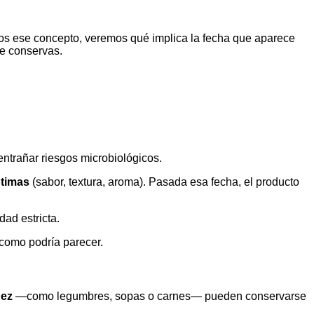
mos ese concepto, veremos qué implica la fecha que aparece
de conservas.
ntrañar riesgos microbiológicos.
ptimas
(sabor, textura, aroma). Pasada esa fecha, el producto
.
ad estricta.
 como podría parecer.
dez
—como legumbres, sopas o carnes— pueden conservarse