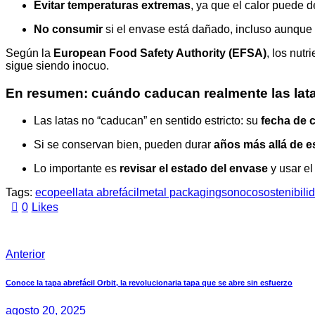
Evitar temperaturas extremas
, ya que el calor puede d
No consumir
si el envase está dañado, incluso aunque
Según la
European Food Safety Authority (EFSA)
, los nut
sigue siendo inocuo.
En resumen: cuándo caducan realmente las lat
Las latas no “caducan” en sentido estricto: su
fecha de 
Si se conservan bien, pueden durar
años más allá de e
Lo importante es
revisar el estado del envase
y usar el
Tags:
ecopeel
lata abrefácil
metal packaging
sonoco
sostenibili
0
Likes
Anterior
Conoce la tapa abrefácil Orbit, la revolucionaria tapa que se abre sin esfuerzo
agosto 20, 2025