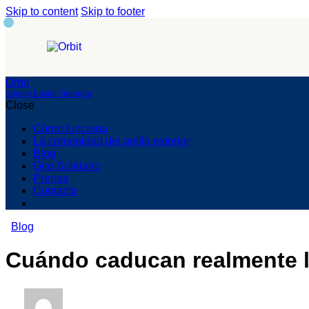
Skip to content
Skip to footer
Orbit
Simply Easier Opening
Close
Cómo funciona
La comunidad del anillo exterior
Blog
Giro Solidario
Prensa
Contacto
Blog
Cuándo caducan realmente l