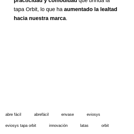
practicidad y comodidad
que brinda la
tapa Orbit, lo que ha
aumentado la lealtad
hacia nuestra marca
.
abre fácil
abrefácil
envase
eviosys
eviosys tapa orbit
innovación
latas
orbit