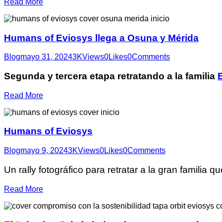
Read More
Humans of Eviosys llega a Osuna y Mérida
Blog
mayo 31, 2024
3K
Views
0
Likes
0
Comments
Segunda y tercera etapa retratando a la familia
Read More
Humans of Eviosys
Blog
mayo 9, 2024
3K
Views
0
Likes
0
Comments
Un rally fotográfico para retratar a la gran familia
Read More