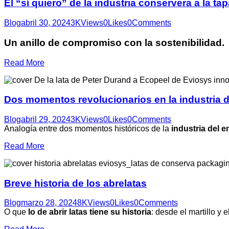
El “sí quiero” de la industria conservera a la tap
Blog
abril 30, 2024
3K
Views
0
Likes
0
Comments
Un anillo de compromiso con la sostenibilidad.
Read More
Dos momentos revolucionarios en la industria d
Blog
abril 29, 2024
3K
Views
0
Likes
0
Comments
Analogía entre dos momentos históricos de la
industria del 
Read More
Breve historia de los abrelatas
Blog
marzo 28, 2024
8K
Views
0
Likes
0
Comments
O que
lo de abrir latas tiene su historia
: desde el martillo y 