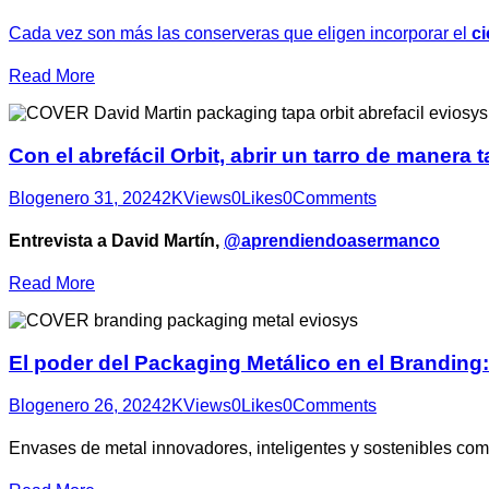
Cada vez son más las conserveras que eligen incorporar el
ci
Read More
Con el abrefácil Orbit, abrir un tarro de manera t
Blog
enero 31, 2024
2K
Views
0
Likes
0
Comments
Entrevista a David Martín,
@aprendiendoasermanco
Read More
El poder del Packaging Metálico en el Brandin
Blog
enero 26, 2024
2K
Views
0
Likes
0
Comments
Envases de metal innovadores, inteligentes y sostenibles com