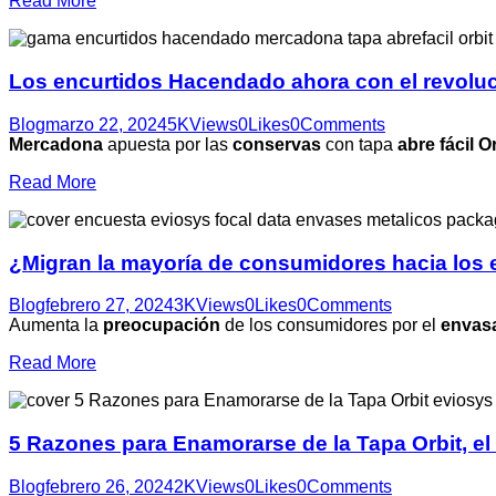
Read More
Los encurtidos Hacendado ahora con el revoluci
Blog
marzo 22, 2024
5K
Views
0
Likes
0
Comments
Mercadona
apuesta por las
conservas
con tapa
abre fácil Or
Read More
¿Migran la mayoría de consumidores hacia los
Blog
febrero 27, 2024
3K
Views
0
Likes
0
Comments
Aumenta la
preocupación
de los consumidores por el
envasa
Read More
5 Razones para Enamorarse de la Tapa Orbit, e
Blog
febrero 26, 2024
2K
Views
0
Likes
0
Comments