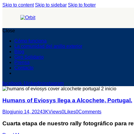
Skip to content
Skip to sidebar
Skip to footer
Close
Cómo funciona
La comunidad del anillo exterior
Blog
Giro Solidario
Prensa
Contacto
facebook-1
linkedin
instagram
Humans of Eviosys llega a Alcochete, Portugal.
Blog
junio 14, 2024
3K
Views
0
Likes
0
Comments
Cuarta etapa de nuestro rally fotográfico para re