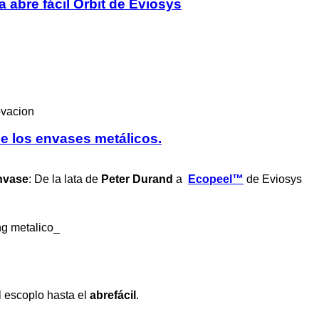
a abre fácil Orbit de Eviosys
e los envases metálicos.
envase
:
De la lata de
Peter Durand
a
Ecopeel™
de Eviosys
el escoplo hasta el
abrefácil
.