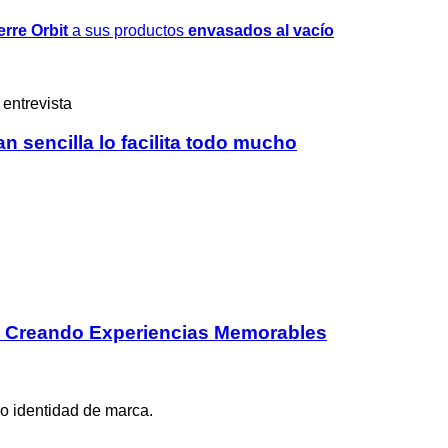
erre Orbit
a sus productos
envasados al vacío
an sencilla lo facilita todo mucho
g: Creando Experiencias Memorables
o identidad de marca.